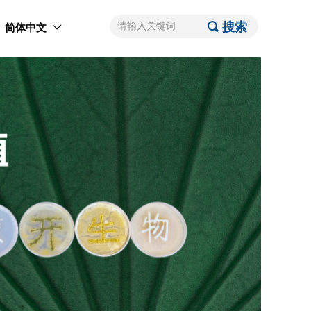
끠
搜索
简体中文
ꀅ