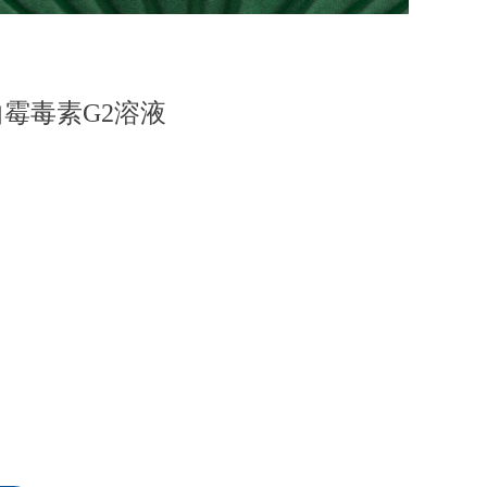
黄曲霉毒素G2溶液
L