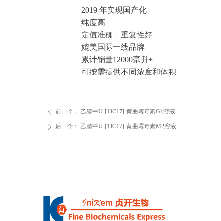
2019 年实现国产化
纯度高
定值准确，重复性好
媲美国际一线品牌
累计销量12000毫升+
可按需提供不同浓度和体积
前一个：
乙腈中U-[13C17]-黄曲霉毒素G1溶液
ꄴ
后一个：
乙腈中U-[13C17]-黄曲霉毒素M2溶液
ꄲ