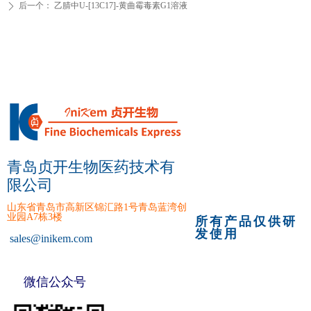
后一个：
乙腈中U-[13C17]-黄曲霉毒素G1溶液
ꄲ
青岛贞开生物医药技术有
限公司
山东省青岛市高新区锦汇路1号青岛蓝湾创
业园A7栋3楼
所有产品仅供研
发使用
sales
@inikem.com
微信公众号