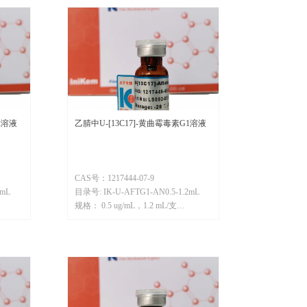
2溶液
乙腈中U-[13C17]-黄曲霉毒素G1溶液
CAS号：1217444-07-9
2mL
目录号: IK-U-AFTG1-AN0.5-1.2mL
规格： 0.5 ug/mL，1.2 mL/支
https://c1499758975wdx.scd.website.xin/Admin/product/edit/1036260?
pageindex=0&releasestatus=-1&categoryids=213970,&productname=#
分子量：345