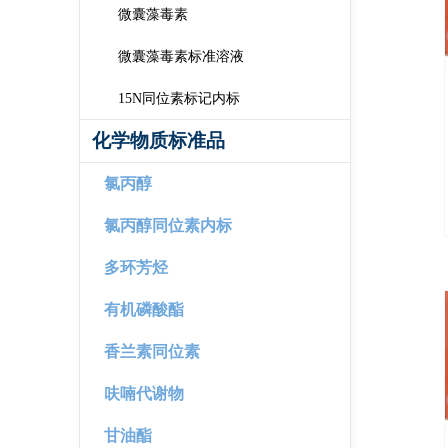
微囊藻毒素
微囊藻毒素标准溶液
15N同位素标记内标
化学物质标准品
氯丙醇
氯丙醇同位素内标
多环芳烃
有机磷酸酯
香兰素同位素
呋喃代谢物
甘油酯