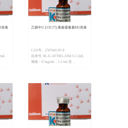
M2溶液
乙腈中U-[13C17]-黄曲霉毒素M1溶液
CAS号：2707441-97-0
2mL
目录号: IK-U-AFTM1-AN0.5-1.2mL
规格：0.5ug/mL，1.2 mL/支
分子量：345