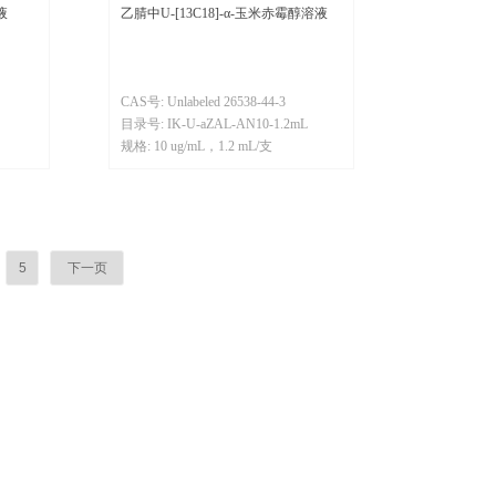
液
乙腈中U-[13C18]-α-玉米赤霉醇溶液
CAS号: Unlabeled 26538-44-3
目录号: IK-U-aZAL-AN10-1.2mL
规格: 10 ug/mL，1.2 mL/支
5
下一页