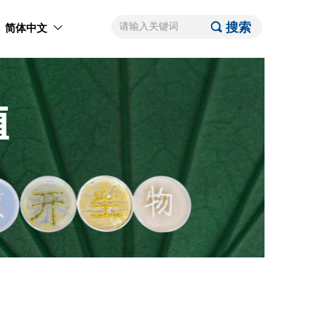
끠
搜索
简体中文
ꀅ