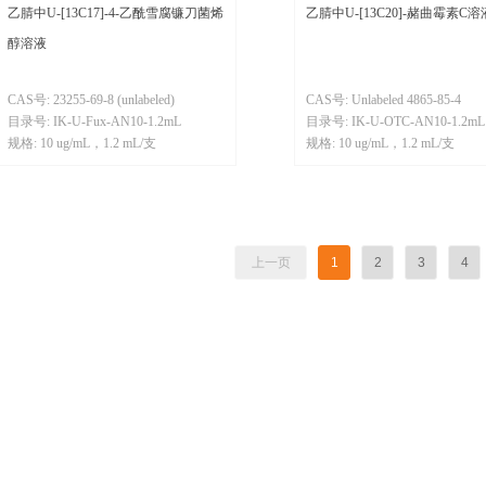
乙腈中U-[13C17]-4-乙酰雪腐镰刀菌烯
乙腈中U-[13C20]-赭曲霉素C溶
醇溶液
CAS号: 23255-69-8 (unlabeled)
CAS号: Unlabeled 4865-85-4
目录号: IK-U-Fux-AN10-1.2mL
目录号: IK-U-OTC-AN10-1.2mL
规格: 10 ug/mL，1.2 mL/支
规格: 10 ug/mL，1.2 mL/支
上一页
1
2
3
4